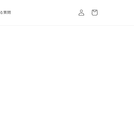
ロ
カ
グ
ー
る質問
イ
ト
ン