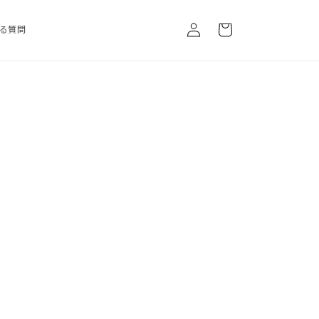
ロ
カ
グ
ー
る質問
イ
ト
ン