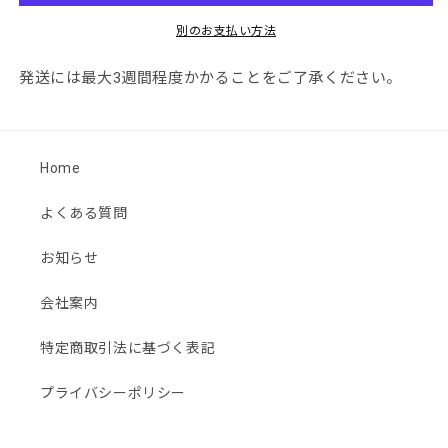
ク
ク
グ
グ
別のお支払い方法
レ
レ
ー）
ー）
発送には最大
3
週間程度かかることをご了承ください。
サ
サ
ン
ン
プ
プ
Home
ル
ル
板
板
よくある質問
（300mm×200mm）
（300mm×200mm）
の
の
お知らせ
数
数
量
量
会社案内
を
を
減
増
特定商取引法に基づく表記
ら
や
す
す
プライバシーポリシー