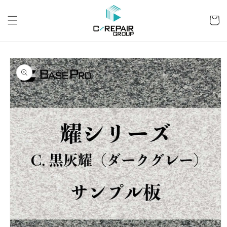
コンテ
カ
ンツに
ー
進む
ト
商品情
報にス
キップ