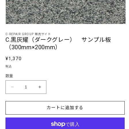
モ
ー
C-REPAIR GROUP 販売サイト
ダ
C.黒灰耀（ダークグレー） サンプル板
ル
（300mm×200mm）
で
メ
デ
通
¥1,370
ィ
常
税込
ア
価
(1)
数量
を
格
開
く
C.
C.
黒
黒
灰
灰
カートに追加する
耀
耀
（ダ
（ダ
ー
ー